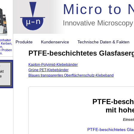
//flags for
Micro to
Innovative Microscopy
nhalter
Produkte
Kundenservice
Technische Daten & Fakte
 Kerben,
n.
e Proben
PTFE-beschichtetes Glasfaser
n.
Kapton-Polyimid-Klebebänder
r
r
Grüne PET-Klebebänder
akt
akt
Blaues transparentes Oberflächenschutz-Klebeband
e
e
PTFE-besch
mit hoh
Einsei
PTFE-beschichtetes Gla