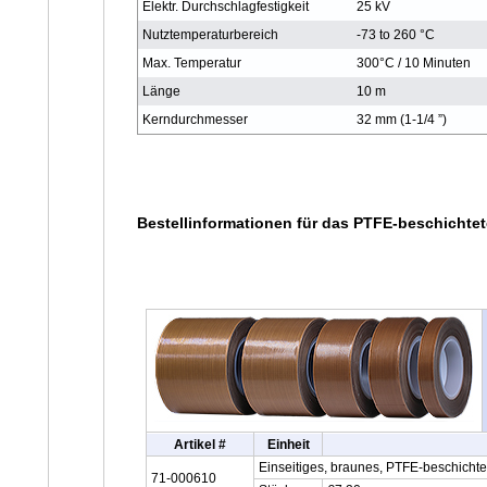
Elektr. Durchschlagfestigkeit
25 kV
Nutztemperaturbereich
-73 to 260 °C
Max. Temperatur
300°C / 10 Minuten
Länge
10 m
Kerndurchmesser
32 mm (1-1/4 ”)
Bestellinformationen für das PTFE-beschicht
Artikel #
Einheit
Einseitiges, braunes, PTFE-beschich
71-000610