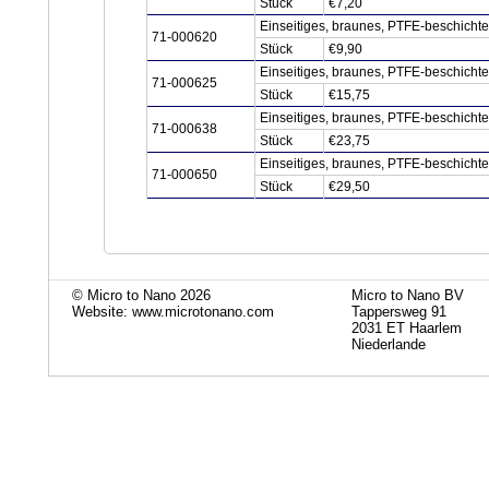
Stück
€7,20
Einseitiges, braunes, PTFE-beschich
71-000620
Stück
€9,90
Einseitiges, braunes, PTFE-beschich
71-000625
Stück
€15,75
Einseitiges, braunes, PTFE-beschich
71-000638
Stück
€23,75
Einseitiges, braunes, PTFE-beschich
71-000650
Stück
€29,50
© Micro to Nano 2026
Micro to Nano BV
Website: www.microtonano.com
Tappersweg 91
2031 ET Haarlem
Niederlande