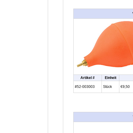
Artikel #
Einheit
#52-003003
Stück
€9,50