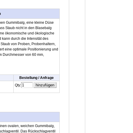
m
chen Gummibalg, eine kleine Düse
dass Staub nicht in den Blasebalg
eine ökonomische und ökologische
d kann durch die Intensität des
n Staub von Proben, Probenhaltern,
ert eine optimale Positionierung und
nem Durchmesser von 60 mm,
Bestellung / Anfrage
Qty:
m
einen ovalen, weichen Gummibalg,
chlagventil. Das Rückschlagventil