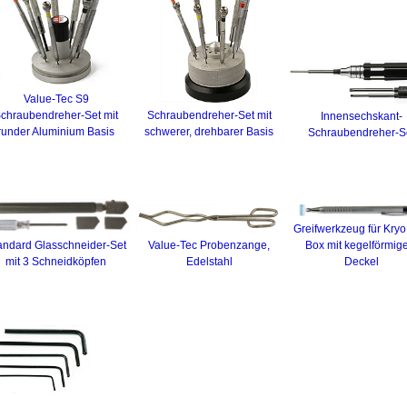
Value-Tec S9
chraubendreher-Set mit
Schraubendreher-Set mit
Innensechskant-
runder Aluminium Basis
schwerer, drehbarer Basis
Schraubendreher-S
Greifwerkzeug für Kryo
andard Glasschneider-Set
Value-Tec Probenzange,
Box mit kegelförmi
mit 3 Schneidköpfen
Edelstahl
Deckel