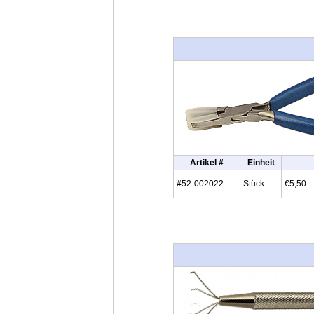
Artikel #
Einheit
#52-002022
Stück
€5,50