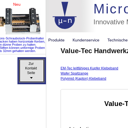
Micr
Neu
Innovative
ions-Schraubstock-Probenhalter
Produkte
Kundenservice
Technisch
acken haben horizontale Kerben,
m dünne Proben zu halten.
 Stiften können unförmige Proben
Value-Tec Handwerk
is 32mm gehalten werden.
Zur
Zur
Kontakt
Kontakt
EM-Tec leitfähiges Kupfer Klebeband
Seite
Seite
Wafer Spaltzange
Polyimid (Kapton) Klebeband
Value-