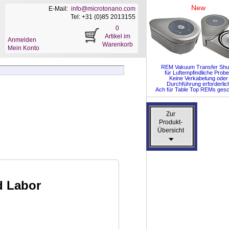
New
E-Mail:
info@microtonano.com
Tel: +31 (0)85 2013155
0
Artikel im
Anmelden
Warenkorb
Mein Konto
REM Vakuum Transfer Shut
für Luftempfindliche Prob
Keine Verkabelung oder
Durchführung erforderlic
Ach für Table Top REMs gesc
Zur
Zur
Produkt-
Produkt-
Übersicht
Übersicht
d Labor