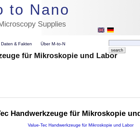
//flags for link to german page, if page exists
o to Nano
 Microscopy Supplies
e Daten & Fakten
Über M-to-N
zeuge für Mikroskopie und Labor
Tec Handwerkzeuge für Mikroskopie un
Value-Tec Handwerkzeuge für Mikroskopie und Labor