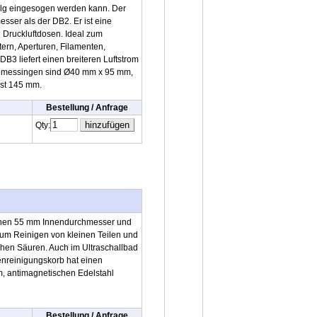
ebalg eingesogen werden kann. Der
sser als der DB2. Er ist eine
 Druckluftdosen. Ideal zum
ern, Aperturen, Filamenten,
DB3 liefert einen breiteren Luftstrom
 Abmessingen sind Ø40 mm x 95 mm,
ist 145 mm.
Bestellung / Anfrage
Qty:
inen 55 mm Innendurchmesser und
h zum Reinigen von kleinen Teilen und
hen Säuren. Auch im Ultraschallbad
benreinigungskorb hat einen
em, antimagnetischen Edelstahl
Bestellung / Anfrage