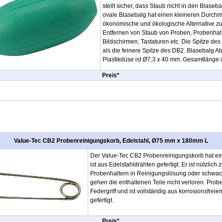
stellt sicher, dass Staub nicht in den Blas
ovale Blasebalg hat einen kleineren Durchme
ökonomische und ökologische Alternative zu
Entfernen von Staub von Proben, Probenhalt
Bildschirmen, Tastaturen etc. Die Spitze des 
als die feinere Spitze des DB2. Blasebalg
Plastikdüse ist Ø7,3 x 40 mm. Gesamtlänge 
Preis*
Value-Tec CB2 Probenreinigungskorb, Edelstahl, Ø75 mm x 180mm L
Der Value-Tec CB2 Probenreinigungskorb hat e
ist aus Edelstahldrähten gefertigt. Er ist nützlic
Probenhaltern in Reinigungslösung oder schwac
gehen die enthaltenen Teile nicht verloren. Pro
Federgriff und ist vollständig aus korrosionsfrei
gefertigt.
Preis*