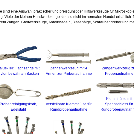
sind eine Auswahl praktischer und preisgünstiger Hilfswerkzeuge für Mikroskopie
. Viele der kleinen Handwerkzeuge sind so nicht im normalen Handel erhältlich. 
em Zangen, Greifwerkzeuge, Anreißnadeln, Blasebälge, Schraubendreher und mehr
alue-Tec Flachzange mit
Zangenwerkzeug mit 4
Zangenwerkzeug z
ylon bewährten Backen
Armen zur Probenaufnahme
Probenaufnahme
Klemmhülse mit
Probenreinigungskorb,
verstellbare Klemmhülse für
Spannschloss für
Edelstahl
Rundprobenaufnahme
Rundprobenaufnah