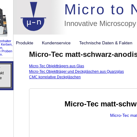
//flags for
Micro to
Innovative Microscopy
nhalter
Produkte
Kundenservice
Technische Daten & Fakte
 Kerben,
n.
e Proben
Micro-Tec matt-schwarz-anodis
n.
Micro-Tec Objektträgers aus Glas
r
r
Micro-Tec Objektträger und Deckgläschen aus Quarzglas
akt
akt
CMC korrelative Deckgläschen
e
e
Micro-Tec matt-schw
Micro-Tec mat