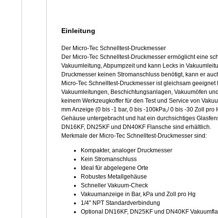
Einleitung
Der Micro-Tec Schnelltest-Druckmesser
Der Micro-Tec Schnelltest-Druckmesser ermöglicht eine sch
Vakuumleitung, Abpumpzeit und kann Lecks in Vakuumleitun
Druckmesser keinen Stromanschluss benötigt, kann er auc
Micro-Tec Schnelltest-Druckmesser ist gleichsam geeignet
Vakuumleitungen, Beschichtungsanlagen, Vakuumöfen und m
keinem Werkzeugkoffer für den Test und Service von Vakuu
mm Anzeige (0 bis -1 bar, 0 bis -100kPa,/ 0 bis -30 Zoll pr
Gehäuse untergebracht und hat ein durchsichtiges Glasfens
DN16KF, DN25KF und DN40KF Flansche sind erhältlich.
Merkmale der Micro-Tec Schnelltest-Druckmesser sind:
Kompakter, analoger Druckmesser
Kein Stromanschluss
Ideal für abgelegene Orte
Robustes Metallgehäuse
Schneller Vakuum-Check
Vakuumanzeige in Bar, kPa und Zoll pro Hg
1/4" NPT Standardverbindung
Optional DN16KF, DN25KF und DN40KF Vakuumfl