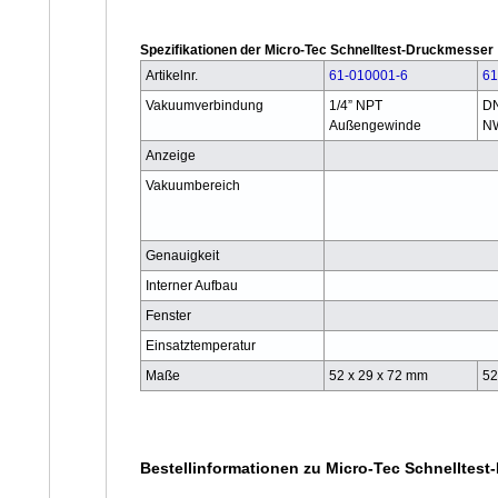
Spezifikationen der Micro-Tec Schnelltest-Druckmesser
Artikelnr.
61-010001-6
61
Vakuumverbindung
1/4” NPT
D
Außengewinde
N
Anzeige
Vakuumbereich
Genauigkeit
Interner Aufbau
Fenster
Einsatztemperatur
Maße
52 x 29 x 72 mm
52
Bestellinformationen zu Micro-Tec Schnelltes