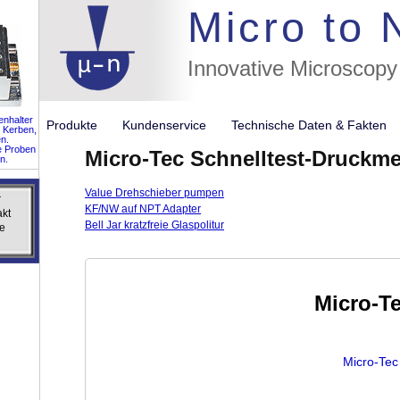
//flags for
Micro to
Innovative Microscopy
nhalter
Produkte
Kundenservice
Technische Daten & Fakte
 Kerben,
n.
e Proben
Micro-Tec Schnelltest-Druckm
n.
Value Drehschieber pumpen
r
r
KF/NW auf NPT Adapter
akt
akt
Bell Jar kratzfreie Glaspolitur
e
e
Micro-T
Micro-Tec