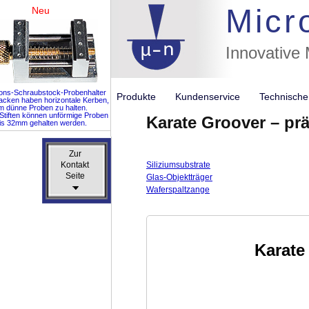
Micr
Neu
Innovative
ions-Schraubstock-Probenhalter
Produkte
Kundenservice
Technisch
acken haben horizontale Kerben,
m dünne Proben zu halten.
 Stiften können unförmige Proben
Karate Groover – pr
is 32mm gehalten werden.
Zur
Zur
Kontakt
Kontakt
Siliziumsubstrate
Seite
Seite
Glas-Objektträger
Waferspaltzange
Karate