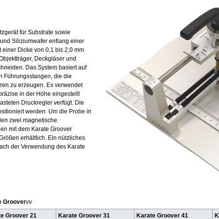
tzgerät für Substrate sowie
 und Siliziumwafer entlang einer
t einer Dicke von 0,1 bis 2,0 mm
 Objektträger, Deckgläser und
hneiden. Das System basiert auf
en Führungsstangen, die die
zen zu erzeugen. Es verwendet
räzise in der Höhe eingestellt
steten Druckregler verfügt. Die
ositioniert werden. Um die Probe in
erden zwei magnetische
hen mit dem Karate Groover
 Größen erhältlich. Ein nützliches
ach der Verwendung des Karate
te Groover
vv
te Groover 21
Karate Groover 31
Karate Groover 41
K