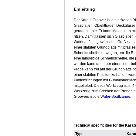
Einleitung
Der Karate Groover ist ein präzises Ri
Glasplatten, Objektträger, Deckgläser
geraden Linie. Er kann Materialien mi
ritzen. Damit lassen sich Glasplatten,
Wafer auf die gewünschte Größe zusc
einer stabilen Grundplatte mit präzis
Schneidscheibe bewegen, um die Rit
eine langlebige Schneidscheibe, die p
werden kann und über einen federbela
Probe kann frei auf der Grundplatte p
einer stabilen Position zu halten, w
Plattenführungen mit Gummioberfläc
mitgeliefert. Dieses Werkzeug ist in 4
Werkzeug zum Brechen der Proben n
Groovers ist die
Wafer-Spaltzange
.
Technical specificities for the Kara
Type
Kara