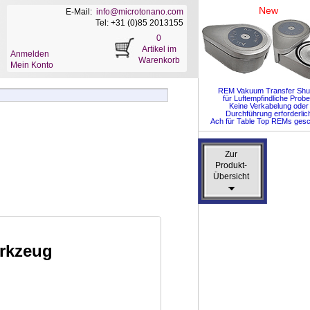
New
E-Mail:
info@microtonano.com
Tel: +31 (0)85 2013155
0
Artikel im
Anmelden
Warenkorb
Mein Konto
REM Vakuum Transfer Shut
für Luftempfindliche Prob
Keine Verkabelung oder
Durchführung erforderlic
Ach für Table Top REMs gesc
Zur
Zur
Produkt-
Produkt-
Übersicht
Übersicht
erkzeug