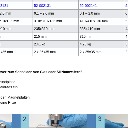
02121
52-002131
52-002141
5
 2.0 mm
0.1 – 2.0 mm
0.1 – 2.0 mm
0
210x136 mm
310x310x136 mm
410x410x136 mm
5
210 mm
235x310 mm
335x410 mm
4
mm
215 mm
315 mm
4
g
2.41 kg
4.25 kg
5
25x35 mm
2 x 25x35 mm
2 x 25x35 mm
2
ver zum Schneiden von Glas oder Siliziumwafern?
rundplatte
eidrads ein
t den Magnetplatten
eine Ritze