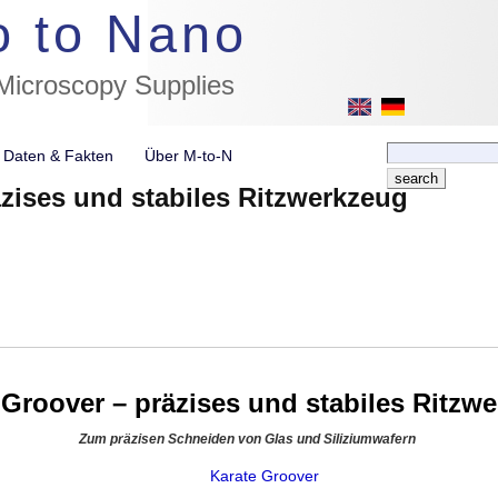
//flags for link to german page, if page exists
o to Nano
 Microscopy Supplies
e Daten & Fakten
Über M-to-N
äzises und stabiles Ritzwerkzeug
 Groover – präzises und stabiles Ritzw
Zum präzisen Schneiden von Glas und Siliziumwafern
Karate Groover