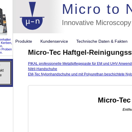
//flags for
Micro to
Innovative Microscopy
nhalter
Produkte
Kundenservice
Technische Daten & Fakte
 Kerben,
n.
e Proben
Micro-Tec Haftgel-Reinigungs
n.
PIKAL professionelle Metallpflegepaste für EM und UHV Anwen
r
r
Nitril-Handschuhe
akt
akt
EM-Tec Nylonhandschuhe und mit Polyurethan beschichtete Ny
e
e
Micro-Tec
Entfe