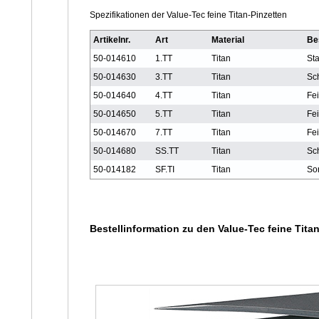
Spezifikationen der Value-Tec feine Titan-Pinzetten
Artikelnr.
Art
Material
Be
50-014610
1.TT
Titan
Sta
50-014630
3.TT
Titan
Sch
50-014640
4.TT
Titan
Fei
50-014650
5.TT
Titan
Fei
50-014670
7.TT
Titan
Fe
50-014680
SS.TT
Titan
Sc
50-014182
SF.TI
Titan
Sor
Bestellinformation zu den Value-Tec feine Tita