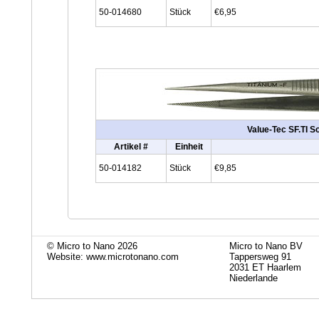
50-014680
Stück
€6,95
Value-Tec SF.TI So
Artikel #
Einheit
50-014182
Stück
€9,85
© Micro to Nano 2026
Micro to Nano BV
Website: www.microtonano.com
Tappersweg 91
2031 ET Haarlem
Niederlande