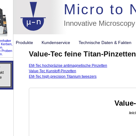
//flags for
Micro to
Innovative Microscopy
nhalter
Produkte
Kundenservice
Technische Daten & Fakte
 Kerben,
n.
e Proben
Value-Tec feine Titan-Pinzetten
n.
EM-Tec hochpräzise antimagnetische Pinzetten
r
r
Value-Tec Kunstoff-Pinzetten
akt
akt
EM-Tec high precision Titanium tweezers
e
e
Value-
leic