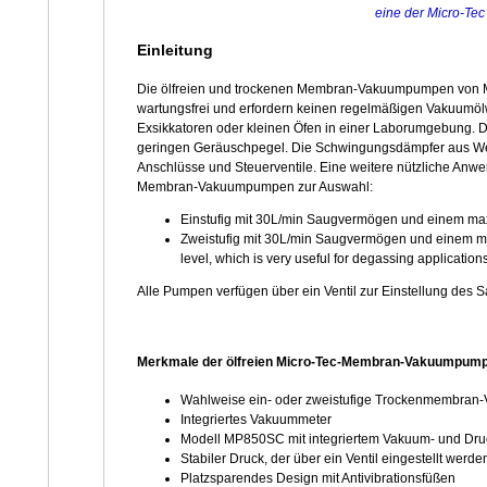
eine der Micro-T
Einleitung
Die ölfreien und trockenen Membran-Vakuumpumpen von Mi
wartungsfrei und erfordern keinen regelmäßigen Vakuumölw
Exsikkatoren oder kleinen Öfen in einer Laborumgebung.
geringen Geräuschpegel. Die Schwingungsdämpfer aus Wei
Anschlüsse und Steuerventile. Eine weitere nützliche An
Membran-Vakuumpumpen zur Auswahl:
Einstufig mit 30L/min Saugvermögen und einem ma
Zweistufig mit 30L/min Saugvermögen und einem ma
level, which is very useful for degassing application
Alle Pumpen verfügen über ein Ventil zur Einstellung de
Merkmale der ölfreien Micro-Tec-Membran-Vakuumpum
Wahlweise ein- oder zweistufige Trockenmembra
Integriertes Vakuummeter
Modell MP850SC mit integriertem Vakuum- und Dr
Stabiler Druck, der über ein Ventil eingestellt werd
Platzsparendes Design mit Antivibrationsfüßen