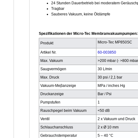
24 Stunden Dauerbetrieb bei moderatem Geräusch
Tragbar
Sauberes Vakuum, keine Öldämpfe
Spezifikationen der Micro-Tec Membranvakuumpumpen:
Micro-Tec MP850SC
Produkt
Artikel Nr.
60-003850
Max. Vakuum
>200 mbar (- >800 mbar
Saugvermögen
30 L/min
Max. Druck
30 psi / 2,1 bar
Vakuum-Meβanzeige
MPa / inches Hg
Druckanzeige
Bar / Psi
Pumpstufen
1
Rauschpegel beim Vakuum
<50 dB
Ventil
2 x Vakuum und Druck
Schlauchanschluss
2 x Ø 10 mm
Gebrauchstemperatur
5 – 40 °C