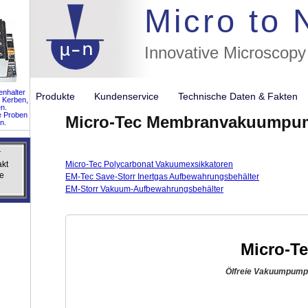
//flags for
Micro to
Innovative Microscopy
nhalter
Produkte
Kundenservice
Technische Daten & Fakte
 Kerben,
n.
e Proben
Micro-Tec Membranvakuumpu
n.
r
r
akt
akt
Micro-Tec Polycarbonat Vakuumexsikkatoren
e
e
EM-Tec Save-Storr Inertgas Aufbewahrungsbehälter
EM-Storr Vakuum-Aufbewahrungsbehälter
Micro-T
Ölfreie Vakuumpump