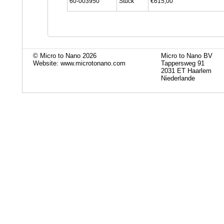
60-003950
Stück
€615,00
© Micro to Nano 2026
Micro to Nano BV
Website: www.microtonano.com
Tappersweg 91
2031 ET Haarlem
Niederlande