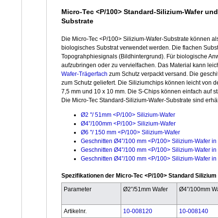
Micro-Tec <P/100> Standard-Silizium-Wafer un
Substrate
Die Micro-Tec <P/100> Silizium-Wafer-Substrate können als 
biologisches Substrat verwendet werden. Die flachen Subs
Topograhphiesignals (Bildhintergrund). Für biologische A
aufzubringen oder zu vervielfachen. Das Material kann lei
Wafer-Trägerfach
zum Schutz verpackt versand. Die geschi
zum Schutz geliefert. Die Siliziumchips können leicht von 
7,5 mm und 10 x 10 mm. Die S-Chips können einfach auf s
Die Micro-Tec Standard-Silizium-Wafer-Substrate sind erhält
Ø2 "/ 51mm <P/100> Silizium-Wafer
Ø4”/100mm <P/100> Silizium-Wafer
Ø6 "/ 150 mm <P/100> Silizium-Wafer
Geschnitten Ø4”/100 mm <P/100> Silizium-Wafer in
Geschnitten Ø4”/100 mm <P/100> Silizium-Wafer in 
Geschnitten Ø4”/100 mm <P/100> Silizium-Wafer in
Spezifikationen der Micro-Tec <P/100> Standard Siliziu
Parameter
Ø2”/51mm Wafer
Ø4”/100mm Wa
Artikelnr.
10-008120
10-008140