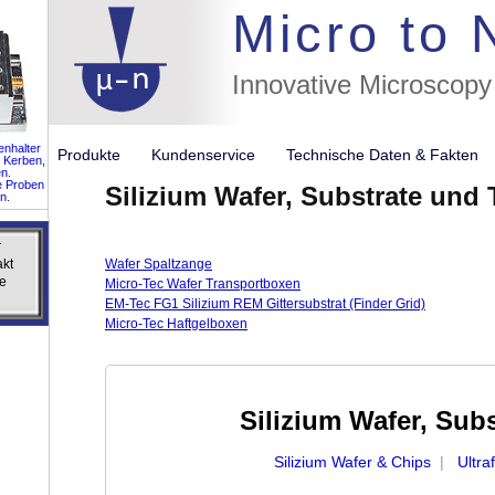
//flags for
Micro to
Innovative Microscopy
nhalter
Produkte
Kundenservice
Technische Daten & Fakte
 Kerben,
n.
e Proben
Silizium Wafer, Substrate und 
n.
r
r
akt
akt
Wafer Spaltzange
e
e
Micro-Tec Wafer Transportboxen
EM-Tec FG1 Silizium REM Gittersubstrat (Finder Grid)
Micro-Tec Haftgelboxen
Silizium Wafer, Sub
Silizium Wafer & Chips
|
Ultra