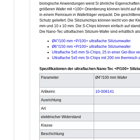
biologische Anwendungen weist Si ähnliche Eigenschaften
größeren Wafer mit <100> Orientierung können leicht auf 
in einem Reinraum in Waferträger verpackt. Die geschitte
Schutz geliefert. Die Siliziumchips können leicht von der 
mm und 10 x 10 mm. Die S-Chips können einfach auf stand
Die Nano-Tec ultraflachen Silizium-Wafer sind erhältlich als
Ø4”/100 mm <P/100> ultraflache Siliziumwafer
Ø6”/150 mm <P/100> ultraflache Siliziumwafer
Ultraflache 5x5 mm Si-Chips; 25 in einer Gel-Box ve
Ultraflache 5x5 mm Si-Chips mit 200 nm thermisch 
Spezifikationen der ultraflachen Nano-Tec <P/100> Siliz
Parameter
Ø4”/100 mm Wafer
Artikelnr.
10-008141
Ausrichtung
Art
elektrischer Widerstand
Klasse
Beschichtung