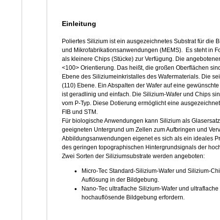
Einleitung
Poliertes Silizium ist ein ausgezeichnetes Substrat für di
und Mikrofabrikationsanwendungen (MEMS). Es steht in F
als kleinere Chips (Stücke) zur Verfügung. Die angebotene
<100> Orientierung. Das heißt, die großen Oberflächen sind 
Ebene des Siliziumeinkristalles des Wafermaterials. Die seitl
(110) Ebene. Ein Abspalten der Wafer auf eine gewünschte
ist geradlinig und einfach. Die Silizium-Wafer und Chips sind
vom P-Typ. Diese Dotierung ermöglicht eine ausgezeichnet
FIB und STM.
Für biologische Anwendungen kann Silizium als Glasersat
geeigneten Untergrund um Zellen zum Aufbringen und Verviel
Abbildungsanwendungen eigenet es sich als ein ideales Pro
des geringen topographischen Hintergrundsignals der hoch
Zwei Sorten der Siliziumsubstrate werden angeboten:
Micro-Tec Standard-Silizium-Wafer und Silizium-Ch
Auflösung in der Bildgebung.
Nano-Tec ultraflache Silizium-Wafer und ultraflach
hochauflösende Bildgebung erfordern.