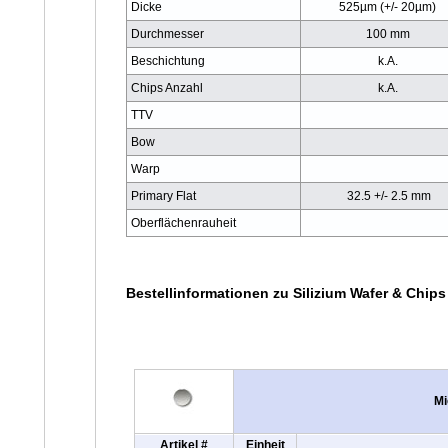
Dicke
525µm (+/- 20µm)
Durchmesser
100 mm
Beschichtung
k.A.
Chips Anzahl
k.A.
TTV
Bow
Warp
Primary Flat
32.5 +/- 2.5 mm
Oberflächenrauheit
Bestellinformationen zu Silizium Wafer & Chips
Mi
Artikel #
Einheit