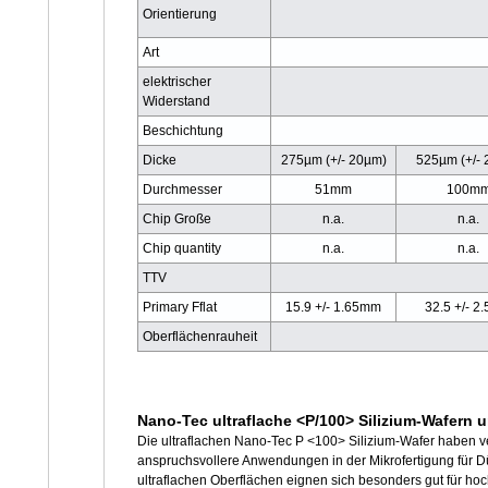
Orientierung
Art
elektrischer
Widerstand
Beschichtung
Dicke
275µm (+/- 20µm)
525µm (+/-
Durchmesser
51mm
100m
Chip Große
n.a.
n.a.
Chip quantity
n.a.
n.a.
TTV
Primary Fflat
15.9 +/- 1.65mm
32.5 +/- 2
Oberflächenrauheit
Nano-Tec ultraflache <P/100> Silizium-Wafern u
Die ultraflachen Nano-Tec P <100> Silizium-Wafer haben ve
anspruchsvollere Anwendungen in der Mikrofertigung für D
ultraflachen Oberflächen eignen sich besonders gut für h