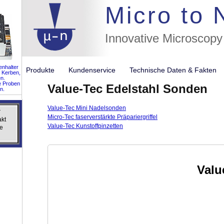
//flags for
Micro to
Innovative Microscopy
nhalter
Produkte
Kundenservice
Technische Daten & Fakte
 Kerben,
n.
e Proben
Value-Tec Edelstahl Sonden
n.
Value-Tec Mini Nadelsonden
r
r
Micro-Tec faserverstärkte Präpariergriffel
akt
akt
Value-Tec Kunstoffpinzetten
e
e
Valu