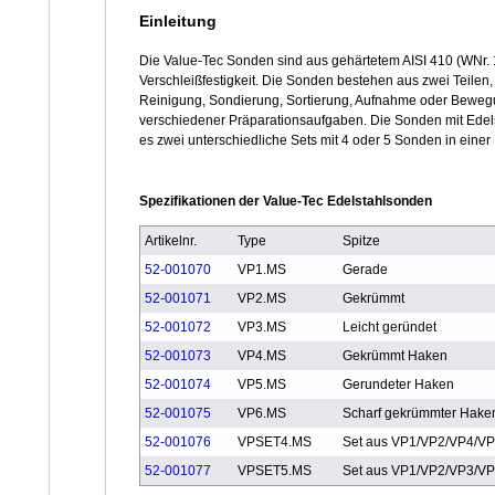
Einleitung
Die Value-Tec Sonden sind aus gehärtetem AISI 410 (WNr. 1
Verschleißfestigkeit. Die Sonden bestehen aus zwei Teilen
Reinigung, Sondierung, Sortierung, Aufnahme oder Bewegu
verschiedener Präparationsaufgaben. Die Sonden mit Edelst
es zwei unterschiedliche Sets mit 4 oder 5 Sonden in einer 
Spezifikationen der Value-Tec Edelstahlsonden
Artikelnr.
Type
Spitze
52-001070
VP1.MS
Gerade
52-001071
VP2.MS
Gekrümmt
52-001072
VP3.MS
Leicht geründet
52-001073
VP4.MS
Gekrümmt Haken
52-001074
VP5.MS
Gerundeter Haken
52-001075
VP6.MS
Scharf gekrümmter Hake
52-001076
VPSET4.MS
Set aus VP1/VP2/VP4/V
52-001077
VPSET5.MS
Set aus VP1/VP2/VP3/V