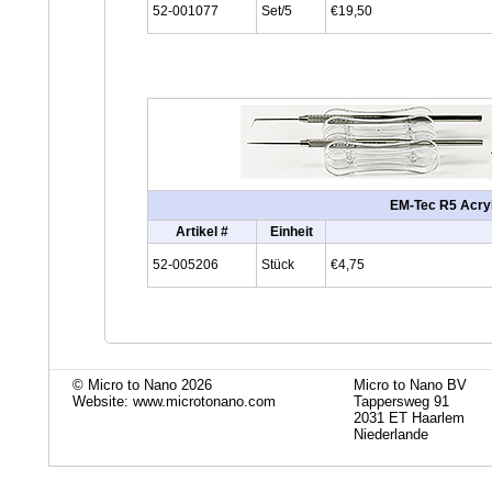
52-001077
Set/5
€19,50
EM-Tec R5 Acryl
Artikel #
Einheit
52-005206
Stück
€4,75
© Micro to Nano 2026
Micro to Nano BV
Website: www.microtonano.com
Tappersweg 91
2031 ET Haarlem
Niederlande