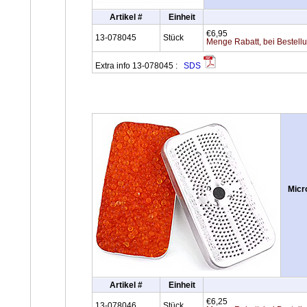
Artikel #
Einheit
€6,95
13-078045
Stück
Menge Rabatt, bei Bestell
Extra info 13-078045 :
SDS
Micr
Artikel #
Einheit
€6,25
13-078046
Stück