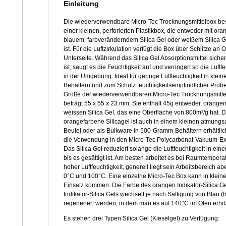
Einleitung
Die wiederverwendbare Micro-Tec Trocknungsmittelbox be
einer kleinen, perforierten Plastikbox, die entweder mit or
blauem, farbveränderndem Silica Gel oder weiβem Silica Ge
ist. Für die Luftzirkulation verfügt die Box über Schlitze an 
Unterseite. Während das Silica Gel Absorptionsmittel sicher
ist, saugt es die Feuchtigkeit auf und verringert so die Luftfe
in der Umgebung. Ideal für geringe Luftfeuchtigkeit in klein
Behältern und zum Schutz feuchtigkeitsempfindlicher Prob
Größe der wiederverwendbaren Micro-Tec Trocknungsmitt
beträgt 55 x 55 x 23 mm. Sie enthält 45g entweder, orangen
weissen Silica Gel, das eine Oberfläche von 800m²/g hat. 
orangefarbene Silicagel ist auch in einem kleinen atmungs
Beutel oder als Bulkware in 500-Gramm-Behältern erhältlich
die Verwendung in den Micro-Tec Polycarbonat-Vakuum-Ex
Das Silica Gel reduziert solange die Luftfeuchtigkeit in ein
bis es gesättigt ist. Am besten arbeitet es bei Raumtempera
hoher Luftfeuchtigkeit, generell liegt sein Arbeitsbereich a
0°C und 100°C. Eine einzelne Micro-Tec Box kann in kleine
Einsatz kommen. Die Farbe des orangen Indikator-Silica G
Indikator-Silica Gels wechselt je nach Sättigung von Blau 
regeneriert werden, in dem man es auf 140°C im Ofen erhitz
Es stehen drei Typen Silica Gel (Kieselgel) zu Verfügung: