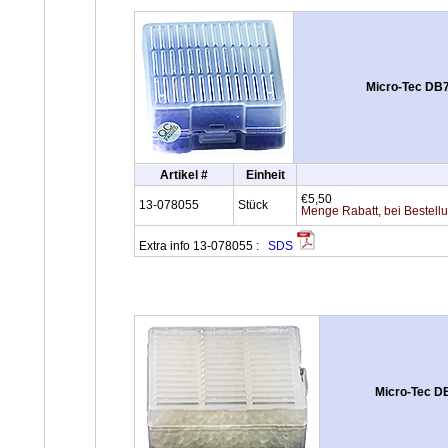
Micro-Tec DB7
Artikel #
Einheit
€5,50
13-078055
Stück
Menge Rabatt, bei Bestell
Extra info 13-078055 :
SDS
Micro-Tec DB