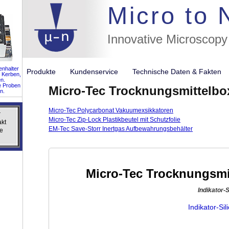
//flags for
Micro to
Innovative Microscopy
nhalter
Produkte
Kundenservice
Technische Daten & Fakte
 Kerben,
n.
e Proben
Micro-Tec Trocknungsmittelbo
n.
Micro-Tec Polycarbonat Vakuumexsikkatoren
r
r
Micro-Tec Zip-Lock Plastikbeutel mit Schutzfolie
akt
akt
EM-Tec Save-Storr Inertgas Aufbewahrungsbehälter
e
e
Micro-Tec Trocknungsmi
Indikator-
Indikator-Si