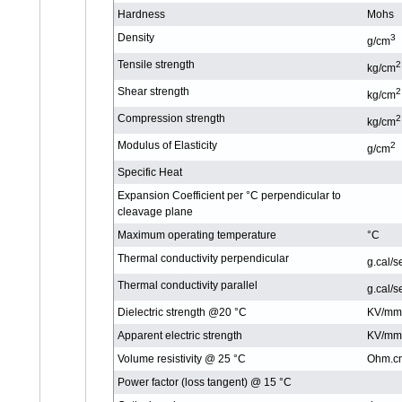
Hardness
Mohs
Density
3
g/cm
Tensile strength
2
kg/cm
Shear strength
2
kg/cm
Compression strength
2
kg/cm
Modulus of Elasticity
2
g/cm
Specific Heat
Expansion Coefficient per °C perpendicular to
cleavage plane
Maximum operating temperature
°C
Thermal conductivity perpendicular
g.cal/
Thermal conductivity parallel
g.cal/
Dielectric strength @20 °C
KV/mm
Apparent electric strength
KV/mm
Volume resistivity @ 25 °C
Ohm.c
Power factor (loss tangent) @ 15 °C