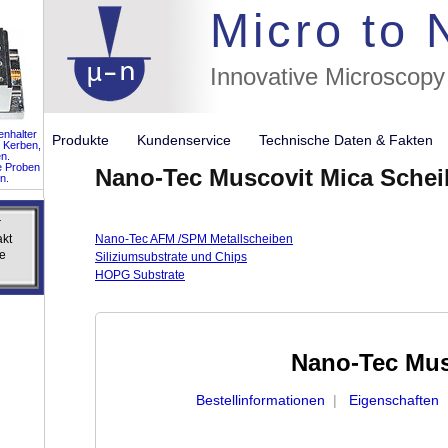
//flags for
Micro to
Innovative Microscopy
nhalter
Produkte
Kundenservice
Technische Daten & Fakte
 Kerben,
n.
e Proben
Nano-Tec Muscovit Mica Schei
n.
r
r
akt
akt
Nano-Tec AFM /SPM Metallscheiben
e
e
Siliziumsubstrate und Chips
HOPG Substrate
Nano-Tec Mus
Bestellinformationen
|
Eigenschaften