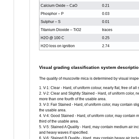
Calcium Oxide – CaO
0.21
Phosphor – P
0.03
Sulphur – S
0.01
Titanium Dioxide – TiO2
traces
H2O @ 100 C
0.25
H2O loss on ignition
2.74
Visual grading classification system descriptio
The quality of muscovite mica is determined by visual insp
1. V-1: Clear - Hard, of uniform colour, nearly flat, free of all
2. V-2: Clear and Slightly Stained - Hard, of uniform color, n
more than one fourth of the usable area.
3. V-3: Fair Stained - Hard, of uniform color, may contain sli
the usable area.
4. V-4: Good Stained - Hard, of uniform color, may contain 
third of the usable area.
5. V-5: Stained A Quality - Hard, may contain medium air inc
and heavy waves if specified.
6. V-6: Stained B Quality - Hard, may contain heavy air inc