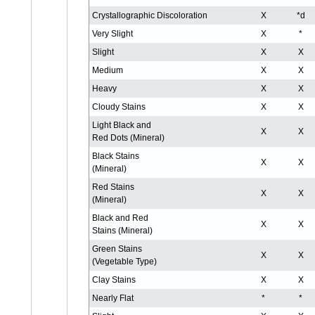
Crystallographic Discoloration
X
*d
Very Slight
X
*
Slight
X
X
Medium
X
X
Heavy
X
X
Cloudy Stains
X
X
Light Black and
X
X
Red Dots (Mineral)
Black Stains
X
X
(Mineral)
Red Stains
X
X
(Mineral)
Black and Red
X
X
Stains (Mineral)
Green Stains
X
X
(Vegetable Type)
Clay Stains
X
X
Nearly Flat
*
*