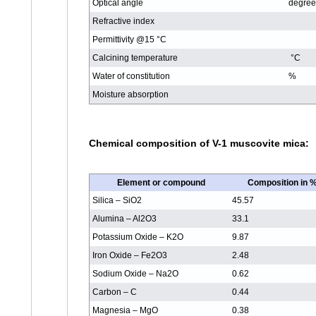
Optical angle
degree
Refractive index
Permittivity @15 °C
Calcining temperature
°C
Water of constitution
%
Moisture absorption
Chemical composition of V-1 muscovite mica:
Element or compound
Composition in 
Silica – SiO2
45.57
Alumina – Al2O3
33.1
Potassium Oxide – K2O
9.87
Iron Oxide – Fe2O3
2.48
Sodium Oxide – Na2O
0.62
Carbon – C
0.44
Magnesia – MgO
0.38