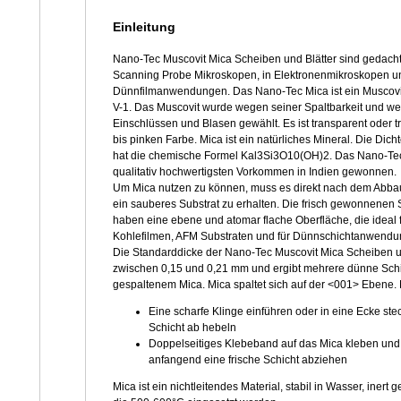
Einleitung
Nano-Tec Muscovit Mica Scheiben und Blätter sind gedacht 
Scanning Probe Mikroskopen, in Elektronenmikroskopen un
Dünnfilmanwendungen. Das Nano-Tec Mica ist ein Muscovi
V-1. Das Muscovit wurde wegen seiner Spaltbarkeit und 
Einschlüssen und Blasen gewählt. Es ist transparent oder tra
bis pinken Farbe. Mica ist ein natürliches Mineral. Die Dicht
hat die chemische Formel Kal3Si3O10(OH)2. Das Nano-Tec
qualitativ hochwertigsten Vorkommen in Indien gewonnen.
Um Mica nutzen zu können, muss es direkt nach dem Abba
ein sauberes Substrat zu erhalten. Die frisch gewonnenen 
haben eine ebene und atomar flache Oberfläche, die ideal f
Kohlefilmen, AFM Substraten und für Dünnschichtanwendun
Die Standarddicke der Nano-Tec Muscovit Mica Scheiben und
zwischen 0,15 und 0,21 mm und ergibt mehrere dünne Schi
gespaltenem Mica. Mica spaltet sich auf der <001> Ebene.
Eine scharfe Klinge einführen oder in eine Ecke ste
Schicht ab hebeln
Doppelseitiges Klebeband auf das Mica kleben und
anfangend eine frische Schicht abziehen
Mica ist ein nichtleitendes Material, stabil in Wasser, in