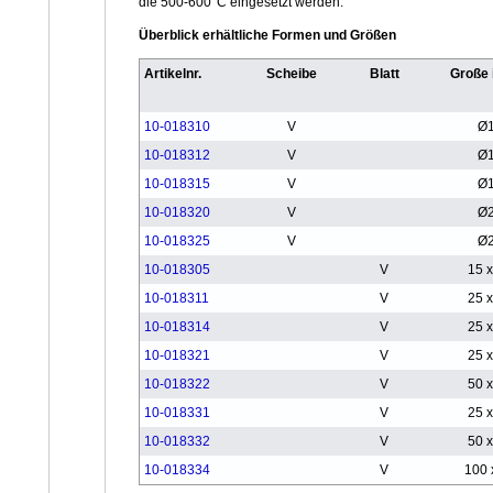
die 500-600°C eingesetzt werden.
Überblick erhältliche Formen und Größen
Artikelnr.
Scheibe
Blatt
Große
10-018310
V
Ø
10-018312
V
Ø
10-018315
V
Ø
10-018320
V
Ø
10-018325
V
Ø
10-018305
V
15 x
10-018311
V
25 x
10-018314
V
25 x
10-018321
V
25 x
10-018322
V
50 x
10-018331
V
25 x
10-018332
V
50 x
10-018334
V
100 