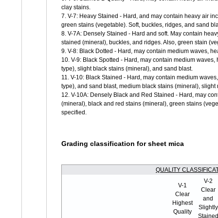
clay stains.
7. V-7: Heavy Stained - Hard, and may contain heavy air inc
green stains (vegetable). Soft, buckles, ridges, and sand bla
8. V-7A: Densely Stained - Hard and soft. May contain heav
stained (mineral), buckles, and ridges. Also, green stain (ve
9. V-8: Black Dotted - Hard, may contain medium waves, heavy
10. V-9: Black Spotted - Hard, may contain medium waves, he
type), slight black stains (mineral), and sand blast.
11. V-10: Black Stained - Hard, may contain medium waves, h
type), and sand blast, medium black stains (mineral), slight 
12. V-10A: Densely Black and Red Stained - Hard, may contai
(mineral), black and red stains (mineral), green stains (veget
specified.
Grading classification for sheet mica
QUALITY CLASSIFICA
V-2
V-1
Clear
Clear
and
Highest
Slightly
Quality
Staine