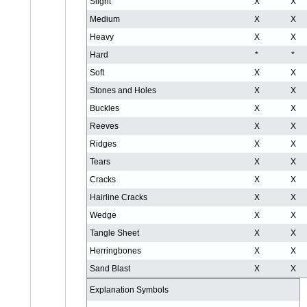
Slight
X
X
Medium
X
X
Heavy
X
X
Hard
*
*
Soft
X
X
Stones and Holes
X
X
Buckles
X
X
Reeves
X
X
Ridges
X
X
Tears
X
X
Cracks
X
X
Hairline Cracks
X
X
Wedge
X
X
Tangle Sheet
X
X
Herringbones
X
X
Sand Blast
X
X
Explanation Symbols