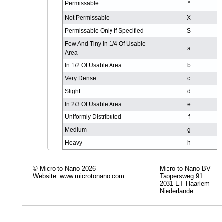
Permissable
*
Not Permissable
X
Permissable Only If Specified
S
Few And Tiny In 1/4 Of Usable
a
Area
In 1/2 Of Usable Area
b
Very Dense
c
Slight
d
In 2/3 Of Usable Area
e
Uniformly Distributed
f
Medium
g
Heavy
h
© Micro to Nano 2026
Micro to Nano BV
Website: www.microtonano.com
Tappersweg 91
2031 ET Haarlem
Niederlande