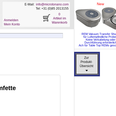
New
E-Mail:
info@microtonano.com
Tel: +31 (0)85 2013155
0
Artikel im
Anmelden
Warenkorb
Mein Konto
REM Vakuum Transfer Shut
für Luftempfindliche Prob
Keine Verkabelung oder
Durchführung erforderlic
Ach für Table Top REMs gesc
Zur
Zur
Produkt-
Produkt-
Übersicht
Übersicht
fette