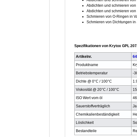
Abdichten und schmieren vo
Abdichten und schmieren von
Abdichten und schmieren vo
Schmieren von O-Ringen in 
Schmieren von Dichtungen i
Spezifikationen von Krytox GPL 20
Artikelnr.
64
Produktname
Kr
Betriebstemperatur
-3
Dichte @ 0°C / 100°C
1.
Viskosität @ 20°C / 100°C
15
ISO Wert vom öl
46
Sauerstoffverträglich
Ja
Chemikalienbeständigkeit
He
Löslichkeit
So
Bestandteile
Re