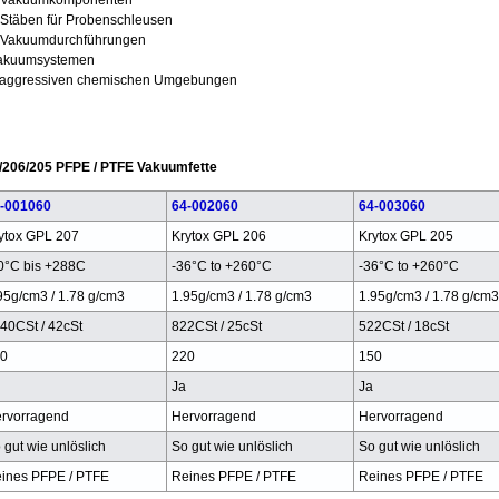
n Vakuumkomponenten
 Stäben für Probenschleusen
n Vakuumdurchführungen
Vakuumsystemen
n aggressiven chemischen Umgebungen
7/206/205 PFPE / PTFE Vakuumfette
-001060
64-002060
64-003060
ytox GPL 207
Krytox GPL 206
Krytox GPL 205
0°C bis +288C
-36°C to +260°C
-36°C to +260°C
95g/cm3 / 1.78 g/cm3
1.95g/cm3 / 1.78 g/cm3
1.95g/cm3 / 1.78 g/cm3
40CSt / 42cSt
822CSt / 25cSt
522CSt / 18cSt
0
220
150
Ja
Ja
rvorragend
Hervorragend
Hervorragend
 gut wie unlöslich
So gut wie unlöslich
So gut wie unlöslich
ines PFPE / PTFE
Reines PFPE / PTFE
Reines PFPE / PTFE