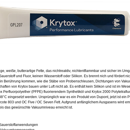
e, weiße, butterartige Fette, das nichtreaktiv, nichtentflammbar und sicher im Um
 Sauerstoff und Fluor, keinen Wasserstoff oder Silikon. Es brennt nich und fördert nic
Luft in Berührung kommen, wie die Stäbe von Probenschleusen, Dichtungen von Va
haften von Krytox bauen unter Luft nicht ab. Es enthält kein Silikon und ist im Wes
 Perfluorpolyether (PFPE) fluorierendem Synthetiköl und Krytox 2000 Polytetraflu
88°C eingesetzt werden. Ursprünglich war es ein Produkt von Dupont, jetzt ist ein
aycote 803 und OC Five / OC Seven Fett. Aufgrund anfänglichem Ausgasens wird em
bis das gewünschte Vakuumniveau erreicht ist.
 Sauerstoffanwendungen