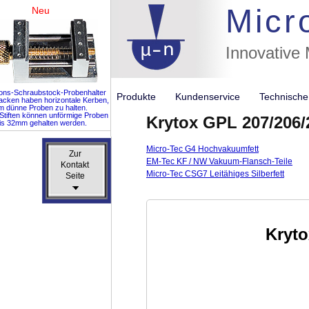
Micr
Neu
Innovative
ions-Schraubstock-Probenhalter
Produkte
Kundenservice
Technisch
acken haben horizontale Kerben,
m dünne Proben zu halten.
 Stiften können unförmige Proben
Krytox GPL 207/206
is 32mm gehalten werden.
Micro-Tec G4 Hochvakuumfett
Zur
Zur
EM-Tec KF / NW Vakuum-Flansch-Teile
Kontakt
Kontakt
Micro-Tec CSG7 Leitähiges Silberfett
Seite
Seite
Kryto