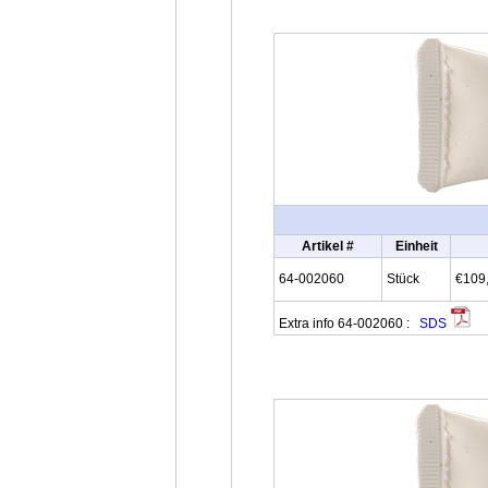
Artikel #
Einheit
64-002060
Stück
€109
Extra info 64-002060 :
SDS