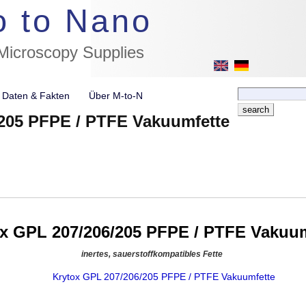
//flags for link to german page, if page exists
o to Nano
 Microscopy Supplies
e Daten & Fakten
Über M-to-N
/205 PFPE / PTFE Vakuumfette
x GPL 207/206/205 PFPE / PTFE Vakuum
inertes, sauerstoffkompatibles Fette
Krytox GPL 207/206/205 PFPE / PTFE Vakuumfette