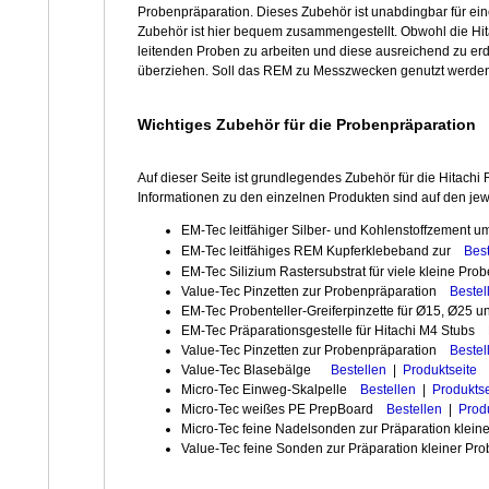
Probenpräparation. Dieses Zubehör ist unabdingbar für ein
Zubehör ist hier bequem zusammengestellt. Obwohl die Hit
leitenden Proben zu arbeiten und diese ausreichend zu erd
überziehen. Soll das REM zu Messzwecken genutzt werden, 
Wichtiges Zubehör für die Probenpräparation
Auf dieser Seite ist grundlegendes Zubehör für die Hitac
Informationen zu den einzelnen Produkten sind auf den jewe
EM-Tec leitfähiger Silber- und Kohlenstoffzement 
EM-Tec leitfähiges REM Kupferklebeband zur
Best
EM-Tec Silizium Rastersubstrat für viele kleine Pr
Value-Tec Pinzetten zur Probenpräparation
Bestel
EM-Tec Probenteller-Greiferpinzette für Ø15, Ø2
EM-Tec Präparationsgestelle für Hitachi M4 Stubs
Value-Tec Pinzetten zur Probenpräparation
Bestel
Value-Tec Blasebälge
Bestellen
|
Produktseite
Micro-Tec Einweg-Skalpelle
Bestellen
|
Produktse
Micro-Tec weißes PE PrepBoard
Bestellen
|
Prod
Micro-Tec feine Nadelsonden zur Präparation klei
Value-Tec feine Sonden zur Präparation kleiner 