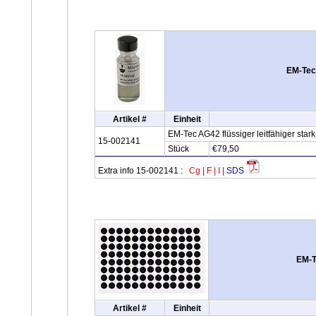
EM-Tec 
Artikel #
Einheit
EM-Tec AG42 flüssiger leitfähiger stark
15-002141
Stück
€79,50
Extra info 15-002141 :
Cg
|
F
|
I
|
SDS
EM-T
Artikel #
Einheit