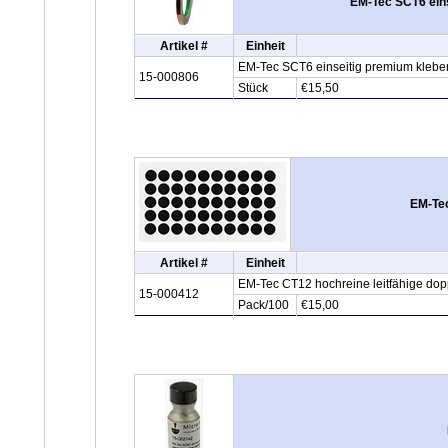
EM-Tec SCT6 eins
Artikel #
Einheit
EM-Tec SCT6 einseitig premium klebe
15-000806
Stück
€15,50
EM-Tec
Artikel #
Einheit
EM-Tec CT12 hochreine leitfähige dop
15-000412
Pack/100
€15,00