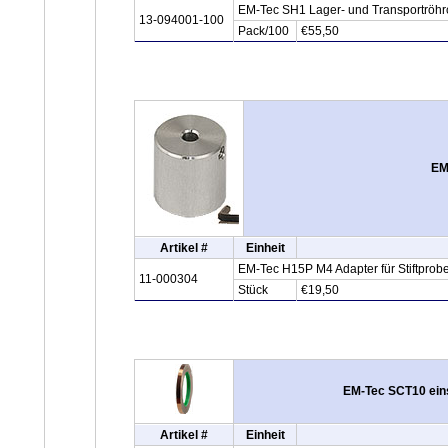
EM-Tec SH1 Lager- und Transportröhrc
13-094001-100
Pack/100
€55,50
EM
Artikel #
Einheit
EM-Tec H15P M4 Adapter für Stiftprobe
11-000304
Stück
€19,50
EM-Tec SCT10 eins
Artikel #
Einheit