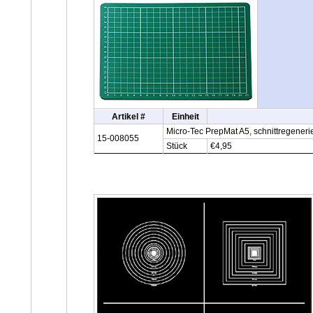
Artikel #
Einheit
Micro-Tec PrepMat A5, schnittregener
15-008055
Stück
€4,95