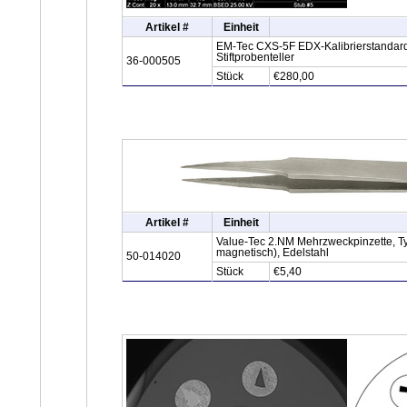
Artikel #
Einheit
EM-Tec CXS-5F EDX-Kalibrierstandard f
Stiftprobenteller
36-000505
Stück
€280,00
Artikel #
Einheit
Value-Tec 2.NM Mehrzweckpinzette, Typ
magnetisch), Edelstahl
50-014020
Stück
€5,40