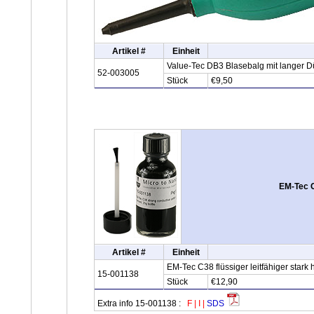
Artikel #
Einheit
Value-Tec DB3 Blasebalg mit langer 
52-003005
Stück
€9,50
EM-Tec C
Artikel #
Einheit
EM-Tec C38 flüssiger leitfähiger stark 
15-001138
Stück
€12,90
Extra info 15-001138 :
F
|
I
|
SDS