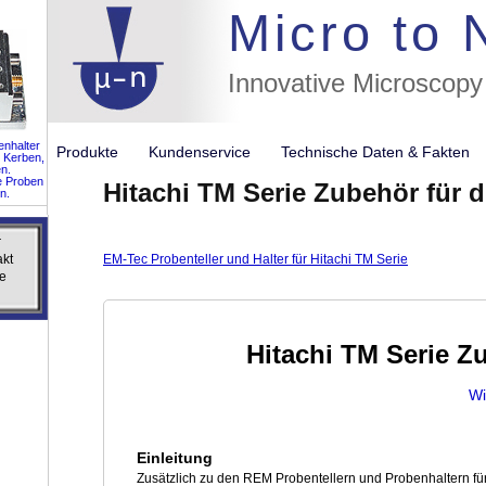
//flags for
Micro to
Innovative Microscopy
nhalter
Produkte
Kundenservice
Technische Daten & Fakte
 Kerben,
n.
e Proben
Hitachi TM Serie Zubehör für 
n.
r
r
akt
akt
EM-Tec Probenteller und Halter für Hitachi TM Serie
e
e
Hitachi TM Serie Z
Wi
Einleitung
Zusätzlich zu den REM Probentellern und Probenhaltern für