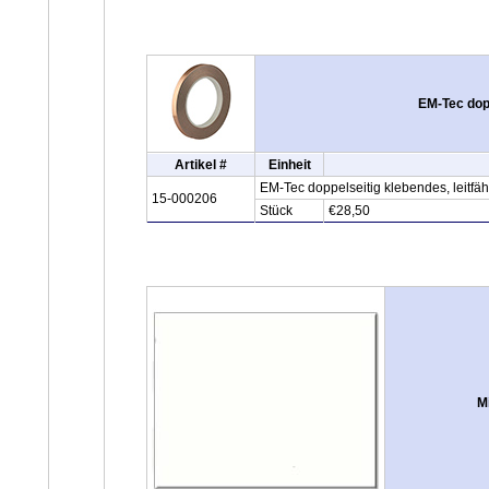
EM-Tec dop
Artikel #
Einheit
EM-Tec doppelseitig klebendes, leitf
15-000206
Stück
€28,50
M