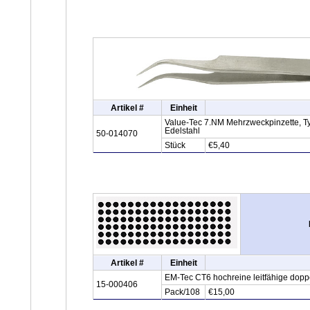
Artikel #
Einheit
Value-Tec 7.NM Mehrzweckpinzette, Ty
Edelstahl
50-014070
Stück
€5,40
Artikel #
Einheit
EM-Tec CT6 hochreine leitfähige dopp
15-000406
Pack/108
€15,00