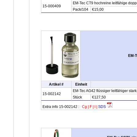
EM-Tec CT9 hochreine leitfähige dopp
15-000409
Pack/104
€15,00
EM-Te
Artikel #
Einheit
EM-Tec AG42 flüssiger leitfähiger stark
15-002142
Stück
€127,50
Extra info 15-002142 :
Cg
|
F
|
I
|
SDS