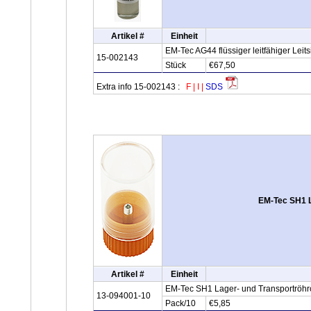
Artikel #
Einheit
EM-Tec AG44 flüssiger leitfähiger Leits
15-002143
Stück
€67,50
Extra info 15-002143 :
F
|
I
|
SDS
EM-Tec SH1 L
Artikel #
Einheit
EM-Tec SH1 Lager- und Transportröhrc
13-094001-10
Pack/10
€5,85