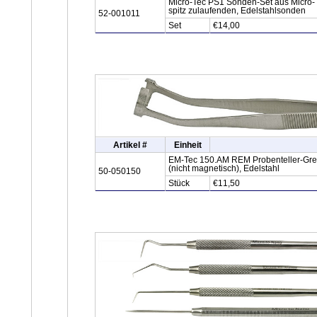
Micro-Tec PS1 Sonden-Set aus Micro-T
spitz zulaufenden, Edelstahlsonden
52-001011
Set
€14,00
Artikel #
Einheit
EM-Tec 150.AM REM Probenteller-Greif
(nicht magnetisch), Edelstahl
50-050150
Stück
€11,50