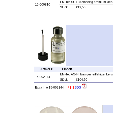
EM-Tec SCT10 einseitig premium kleb
15-000810
Stück
€19,50
Artikel #
Einheit
EM-Tec AG44 flüssiger leitfähiger Leits
15-002144
Stück
€104,50
Extra info 15-002144 :
F
|
I
|
SDS