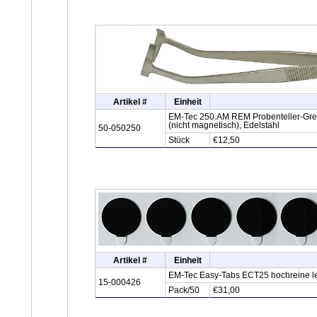
Artikel #
Einheit
EM-Tec 250.AM REM Probenteller-Greif
(nicht magnetisch), Edelstahl
50-050250
Stück
€12,50
Artikel #
Einheit
EM-Tec Easy-Tabs ECT25 hochreine lei
15-000426
Pack/50
€31,00