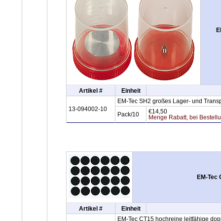
E
Artikel #
Einheit
EM-Tec SH2 großes Lager- und Transpo
13-094002-10
€14,50
Pack/10
Menge Rabatt, bei Bestell
EM-Tec C
Artikel #
Einheit
EM-Tec CT15 hochreine leitfähige dop