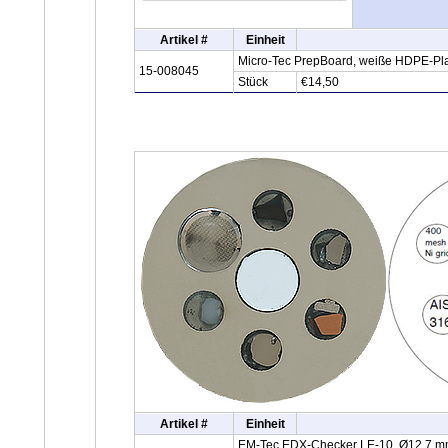
Artikel #
Einheit
Micro-Tec PrepBoard, weiße HDPE-Pla
15-008045
Stück
€14,50
Artikel #
Einheit
EM-Tec EDX-Checker LE-10, Ø12.7 mm 