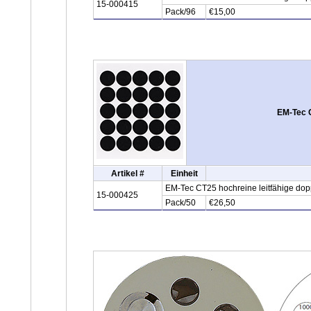
15-000415
Pack/96
€15,00
EM-Tec C
Artikel #
Einheit
EM-Tec CT25 hochreine leitfähige dop
15-000425
Pack/50
€26,50