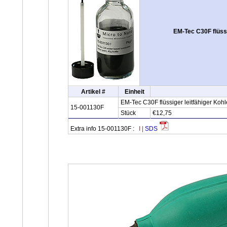
EM-Tec C30F flüssi
Artikel #
Einheit
EM-Tec C30F flüssiger leitfähiger Kohl
15-001130F
Stück
€12,75
Extra info 15-001130F :
I
|
SDS