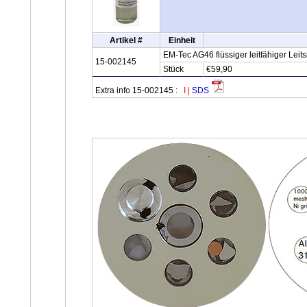
Artikel #
Einheit
EM-Tec AG46 flüssiger leitfähiger Leit
15-002145
Stück
€59,90
Extra info 15-002145 :
I
|
SDS