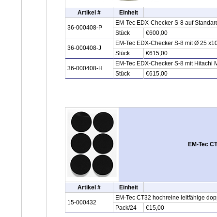
Artikel #
Einheit
EM-Tec EDX-Checker S-8 auf Standard
36-000408-P
Stück
€600,00
EM-Tec EDX-Checker S-8 mit Ø 25 x10m
36-000408-J
Stück
€615,00
EM-Tec EDX-Checker S-8 mit Hitachi M4
36-000408-H
Stück
€615,00
EM-Tec CT3
Artikel #
Einheit
EM-Tec CT32 hochreine leitfähige dop
15-000432
Pack/24
€15,00