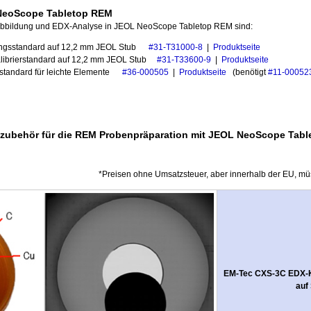
 NeoScope Tabletop REM
Abbildung und EDX-Analyse in JEOL NeoScope Tabletop REM sind:
ngsstandard auf 12,2 mm JEOL Stub
#31-T31000-8
|
Produktseite
librierstandard auf 12,2 mm JEOL Stub
#31-T33600-9
|
Produktseite
standard für leichte Elemente
#36-000505
|
Produktseite
(benötigt
#11-00052
iszubehör für die REM Probenpräparation mit JEOL NeoScope Tab
*Preisen ohne Umsatzsteuer, aber innerhalb der EU, mü
EM-Tec CXS-3C EDX-Ka
auf 