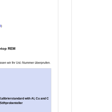
3
)
letop REM
ssen wir Ihr Ust.-Nummer überprufen.
librierstandard with Al, Cu and C
Stiftprobenteller