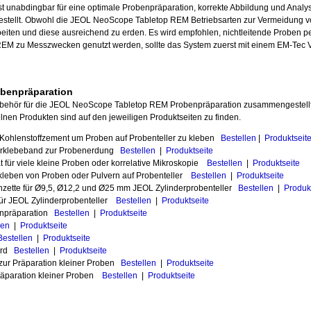
t unabdingbar für eine optimale Probenpräparation, korrekte Abbildung und Analy
tellt. Obwohl die JEOL NeoScope Tabletop REM Betriebsarten zur Vermeidung von
beiten und diese ausreichend zu erden. Es wird empfohlen, nichtleitende Proben pe
 REM zu Messzwecken genutzt werden, sollte das System zuerst mit einem EM-Tec V
obenpräparation
Zubehör für die JEOL NeoScope Tabletop REM Probenpräparation zusammengestell
lnen Produkten sind auf den jeweiligen Produktseiten zu finden.
d Kohlenstoffzement um Proben auf Probenteller zu kleben
Bestellen
|
Produktseit
ferklebeband zur Probenerdung
Bestellen
|
Produktseite
t für viele kleine Proben oder korrelative Mikroskopie
Bestellen
|
Produktseite
kleben von Proben oder Pulvern auf Probenteller
Bestellen
|
Produktseite
inzette für Ø9,5, Ø12,2 und Ø25 mm JEOL Zylinderprobenteller
Bestellen
|
Produk
für JEOL Zylinderprobenteller
Bestellen
|
Produktseite
benpräparation
Bestellen
|
Produktseite
len
|
Produktseite
Bestellen
|
Produktseite
oard
Bestellen
|
Produktseite
zur Präparation kleiner Proben
Bestellen
|
Produktseite
räparation kleiner Proben
Bestellen
|
Produktseite