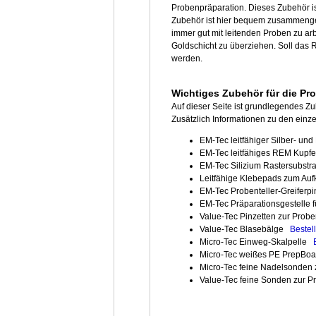
Probenpräparation. Dieses Zubehör is
Zubehör ist hier bequem zusammenges
immer gut mit leitenden Proben zu ar
Goldschicht zu überziehen. Soll das
werden.
Wichtiges Zubehör für die Pr
Auf dieser Seite ist grundlegendes 
Zusätzlich Informationen zu den einze
EM-Tec leitfähiger Silber- un
EM-Tec leitfähiges REM Kup
EM-Tec Silizium Rastersubstra
Leitfähige Klebepads zum Auf
EM-Tec Probenteller-Greiferp
EM-Tec Präparationsgestelle 
Value-Tec Pinzetten zur Pro
Value-Tec Blasebälge
Bestel
Micro-Tec Einweg-Skalpelle
Micro-Tec weißes PE PrepB
Micro-Tec feine Nadelsonden 
Value-Tec feine Sonden zur P