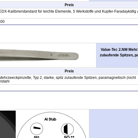
Preis
X-Kalibrierstandard für leichte Elemente, 5 Werkstoffe und Kupfer-Faradaykäfig 
,00
Value-Tec 2.NM Mehrzw
zulaufende Spitzen, p
Preis
ehrzweckpinzette, Typ 2, starke, spitz zulaufende Spitzen, paramagnetisch (nicht
lstahl
0