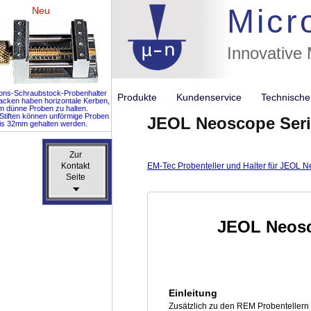
Micr
Neu
Innovative
ions-Schraubstock-Probenhalter
Produkte
Kundenservice
Technisch
acken haben horizontale Kerben,
m dünne Proben zu halten.
 Stiften können unförmige Proben
JEOL Neoscope Seri
is 32mm gehalten werden.
Zur
Zur
Kontakt
Kontakt
EM-Tec Probenteller und Halter für JEOL 
Seite
Seite
JEOL Neosc
Einleitung
Zusätzlich zu den REM Probentellern