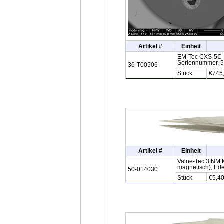
Artikel #
Einheit
EM-Tec CXS-5C-T 
Seriennummer, 5 
36-T00506
Stück
€745
Artikel #
Einheit
Value-Tec 3.NM M
magnetisch), Ede
50-014030
Stück
€5,4