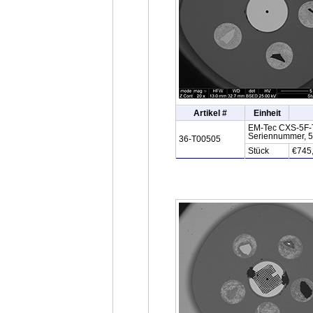
Artikel #
Einheit
EM-Tec CXS-5F-T 
Seriennummer, 5 
36-T00505
Stück
€745