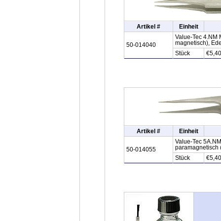
Artikel #
Einheit
Value-Tec 4.NM M
magnetisch), Ede
50-014040
Stück
€5,4
Artikel #
Einheit
Value-Tec 5A.NM M
paramagnetisch (
50-014055
Stück
€5,4