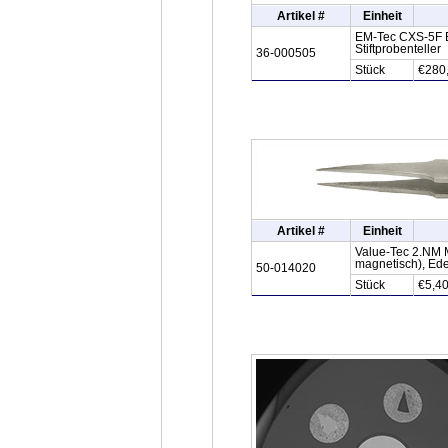
Artikel #
Einheit
EM-Tec CXS-5F ED
Stiftprobenteller
36-000505
Stück
€280
Artikel #
Einheit
Value-Tec 2.NM M
magnetisch), Ede
50-014020
Stück
€5,4