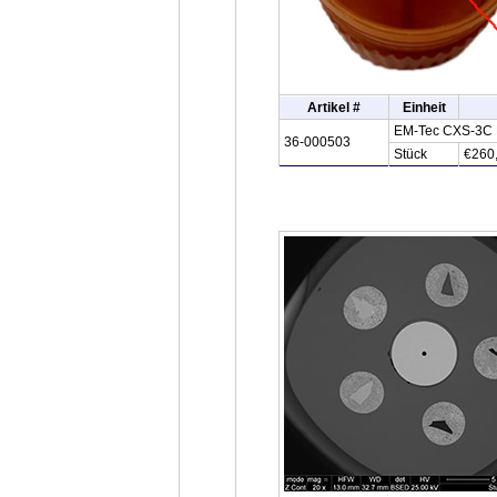
Artikel #
Einheit
EM-Tec CXS-3C ED
36-000503
Stück
€260