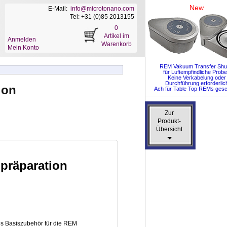
New
E-Mail:
info@microtonano.com
Tel: +31 (0)85 2013155
0
Artikel im
Anmelden
Warenkorb
Mein Konto
REM Vakuum Transfer Shut
für Luftempfindliche Prob
Keine Verkabelung oder
Durchführung erforderlic
ion
Ach für Table Top REMs gesc
Zur
Zur
Produkt-
Produkt-
Übersicht
Übersicht
präparation
es Basiszubehör für die REM