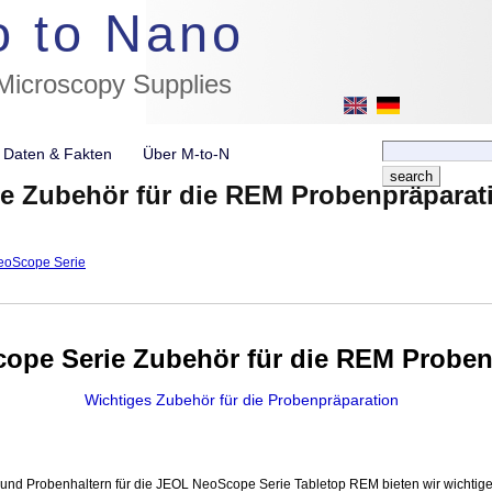
//flags for link to german page, if page exists
o to Nano
 Microscopy Supplies
e Daten & Fakten
Über M-to-N
e Zubehör für die REM Probenpräparat
NeoScope Serie
ope Serie Zubehör für die REM Proben
Wichtiges Zubehör für die Probenpräparation
 und Probenhaltern für die JEOL NeoScope Serie Tabletop REM bieten wir wichtig