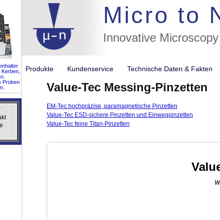
//flags for
Micro to
Innovative Microscopy
nhalter
Produkte
Kundenservice
Technische Daten & Fakte
 Kerben,
n.
e Proben
Value-Tec Messing-Pinzetten
n.
EM-Tec hochpräzise, paramagnetische Pinzetten
r
r
Value-Tec ESD-sichere Pinzetten und Einwegpinzetten
akt
akt
Value-Tec feine Titan-Pinzetten
e
e
Valu
W