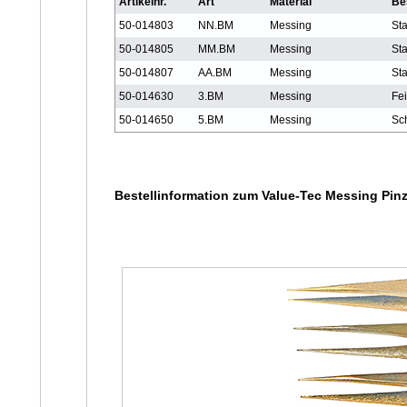
Artikelnr.
Art
Material
Be
50-014803
NN.BM
Messing
Sta
50-014805
MM.BM
Messing
Sta
50-014807
AA.BM
Messing
Sta
50-014630
3.BM
Messing
Fei
50-014650
5.BM
Messing
Sch
Bestellinformation zum Value-Tec Messing Pinz