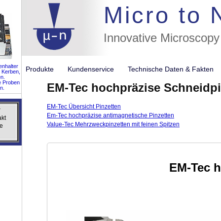
//flags for
Micro to
Innovative Microscopy
nhalter
Produkte
Kundenservice
Technische Daten & Fakte
 Kerben,
n.
e Proben
EM-Tec hochpräzise Schneidpi
n.
EM-Tec Übersicht Pinzetten
r
r
Em-Tec hochpräzise antimagnetische Pinzetten
akt
akt
Value-Tec Mehrzweckpinzetten mit feinen Spitzen
e
e
EM-Tec h