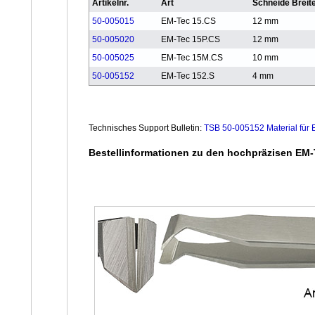
Artikelnr.
Art
Schneide Breit
50-005015
EM-Tec 15.CS
12 mm
50-005020
EM-Tec 15P.CS
12 mm
50-005025
EM-Tec 15M.CS
10 mm
50-005152
EM-Tec 152.S
4 mm
Technisches Support Bulletin:
TSB 50-005152 Material für
Bestellinformationen zu den hochpräzisen EM