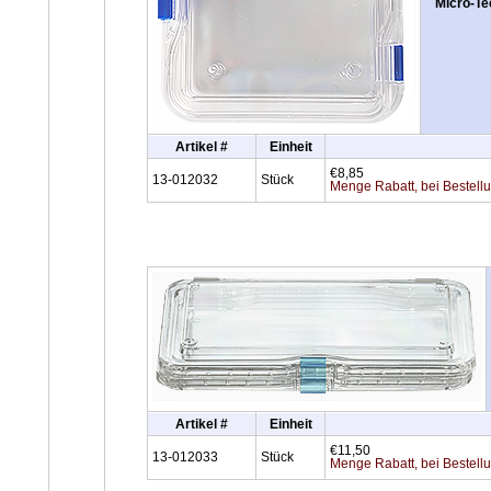
Micro-Te
Artikel #
Einheit
€8,85
13-012032
Stück
Menge Rabatt, bei Bestell
Artikel #
Einheit
€11,50
13-012033
Stück
Menge Rabatt, bei Bestell