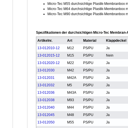
Micro-Tec M55 durchsichtige Plastik-Membranbox 
Micro-Tec M64 durchsichtige Plastik-Membranbox 
Micro-Tec M90 durchsichtige Plastik-Membranbox 
Spezifikationen der durchsichtigen Micro-Tec Membran
Artikelnr.
Art
Material
Klappdeckel
13-012010-12
M12
PS/PU
Ja
13-012015-12
M15
PS/PU
Nein
13-012020-12
M22
PS/PU
Ja
13-012030
M42
PS/PU
Ja
13-012031
M42A
PS/PU
Ja
13-012032
M5
PS/PU
Ja
13-012036
M43A
PS/PU
Ja
13-012038
M93
PS/PU
Ja
13-012040
M44
PS/PU
Ja
13-012045
M48
PS/PU
Ja
13-012050
M55
PS/PU
Ja