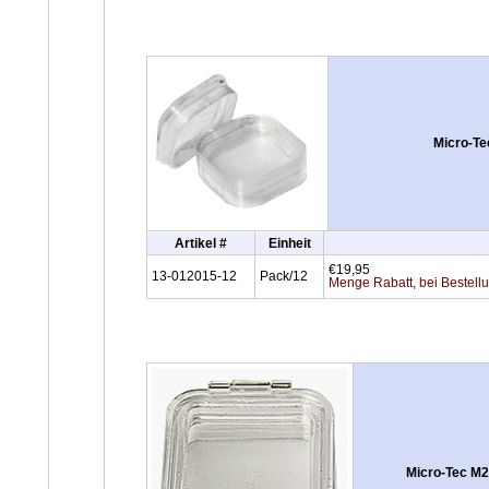
Micro-Te
Artikel #
Einheit
€19,95
13-012015-12
Pack/12
Menge Rabatt, bei Bestell
Micro-Tec M2