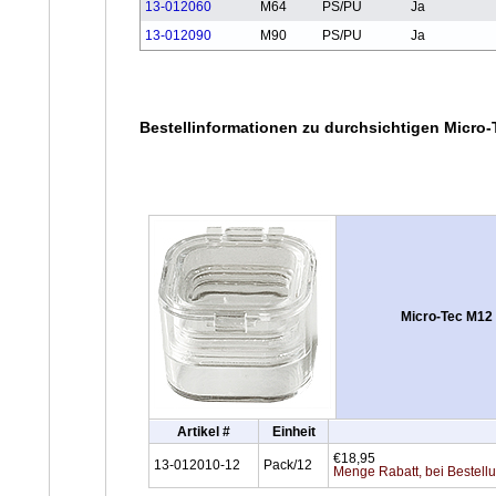
13-012060
M64
PS/PU
Ja
13-012090
M90
PS/PU
Ja
Bestellinformationen zu durchsichtigen Micr
Micro-Tec M12 
Artikel #
Einheit
€18,95
13-012010-12
Pack/12
Menge Rabatt, bei Bestell