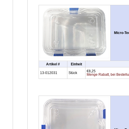
Micro-Te
Artikel #
Einheit
€8,25
13-012031
Stück
Menge Rabatt, bei Bestell