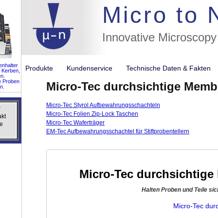
//flags for
Micro to
Innovative Microscopy
nhalter
Produkte
Kundenservice
Technische Daten & Fakte
 Kerben,
n.
e Proben
Micro-Tec durchsichtige Mem
n.
Micro-Tec Styrol Aufbewahrungsschachteln
r
r
Micro-Tec Folien Zip-Lock Taschen
akt
akt
Micro-Tec Waferträger
e
e
EM-Tec Aufbewahrungsschachtel für Stiftprobentellern
Micro-Tec durchsichtig
Halten Proben und Teile si
Micro-Tec dur